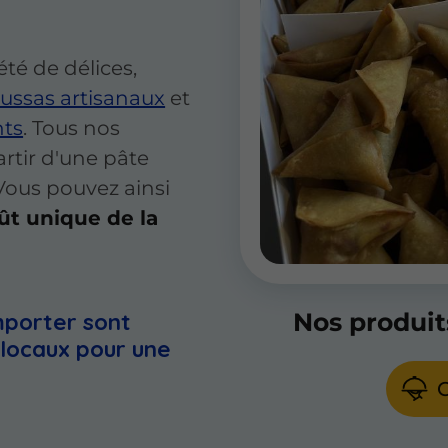
té de délices,
ssas artisanaux
et
ts
. Tous nos
artir d'une pâte
 Vous pouvez ainsi
oût unique de la
Nos produit
mporter sont
 locaux pour une