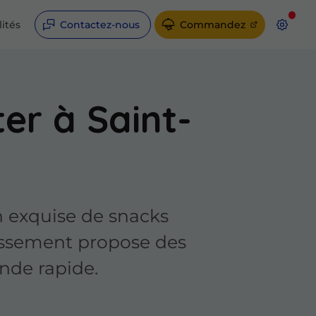
lités
Contactez-nous
Commandez
er à Saint-
n exquise de snacks
lissement propose des
nde rapide.