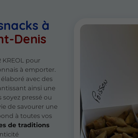
snacks à
nt-Denis
IR KREOL pour
nnais à emporter.
 élaboré avec des
antissant ainsi une
s soyez pressé ou
ie de savourer une
pond à toutes vos
es de traditions
nticité